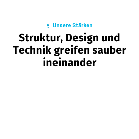
Unsere Stärken
S
t
r
u
k
t
u
r
,
D
e
s
i
g
n
u
n
d
T
e
c
h
n
i
k
g
r
e
i
f
e
n
s
a
u
b
e
r
i
n
e
i
n
a
n
d
e
r