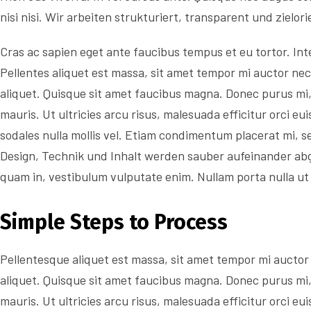
nisi nisi. Wir arbeiten strukturiert, transparent und zielori
Cras ac sapien eget ante faucibus tempus et eu tortor. Inte
Pellentes aliquet est massa, sit amet tempor mi auctor ne
aliquet. Quisque sit amet faucibus magna. Donec purus m
mauris. Ut ultricies arcu risus, malesuada efficitur orci eui
sodales nulla mollis vel. Etiam condimentum placerat mi, s
Design, Technik und Inhalt werden sauber aufeinander abg
quam in, vestibulum vulputate enim. Nullam porta nulla ut 
Simple Steps to Process
Pellentesque aliquet est massa, sit amet tempor mi auctor
aliquet. Quisque sit amet faucibus magna. Donec purus m
mauris. Ut ultricies arcu risus, malesuada efficitur orci eui