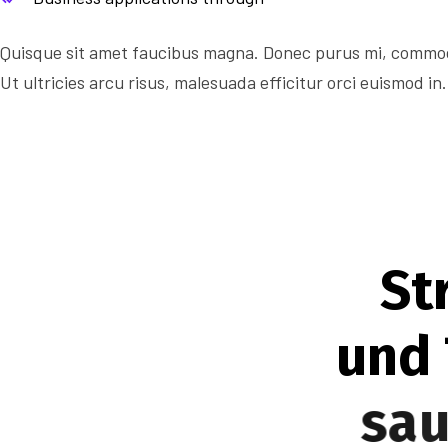
Quisque sit amet faucibus magna. Donec purus mi, commod
Ut ultricies arcu risus, malesuada efficitur orci euismod in.
S
t
u
n
d
s
a
u