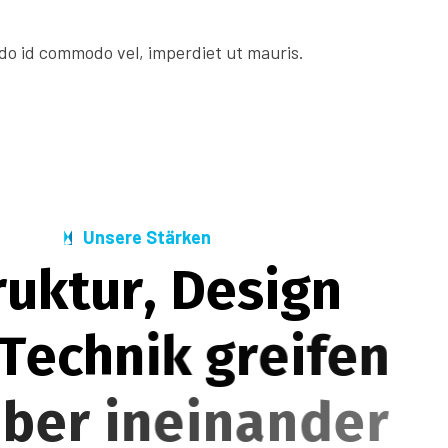
o id commodo vel, imperdiet ut mauris.
Unsere Stärken
r
u
k
t
u
r
,
D
e
s
i
g
n
T
e
c
h
n
i
k
g
r
e
i
f
e
n
b
e
r
i
n
e
i
n
a
n
d
e
r