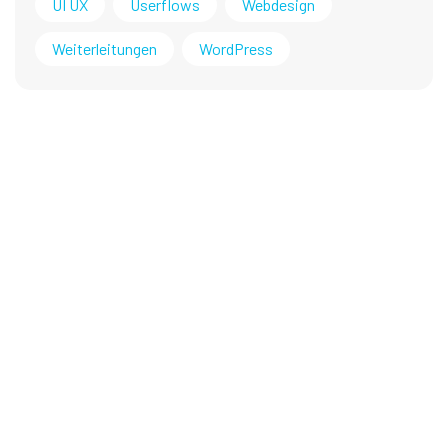
UI UX
Userflows
Webdesign
Weiterleitungen
WordPress