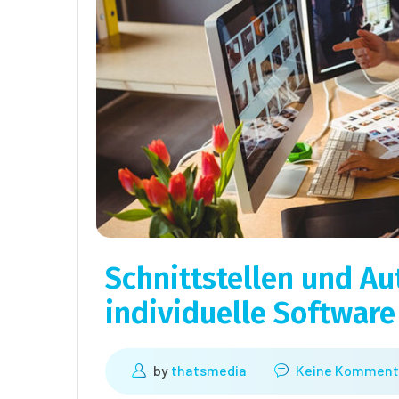
Schnittstellen und A
individuelle Softwar
by
thatsmedia
Keine Komment