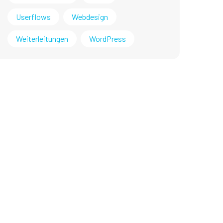
Userflows
Webdesign
Weiterleitungen
WordPress