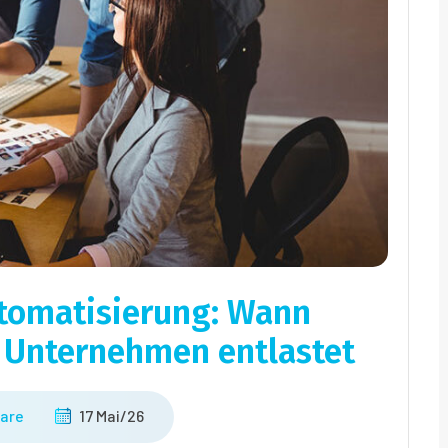
utomatisierung: Wann
e Unternehmen entlastet
are
17 Mai/26