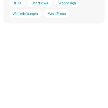
UI UX
Userflows
Webdesign
Weiterleitungen
WordPress